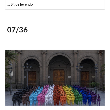
… Sigue leyendo →
07/
3
6