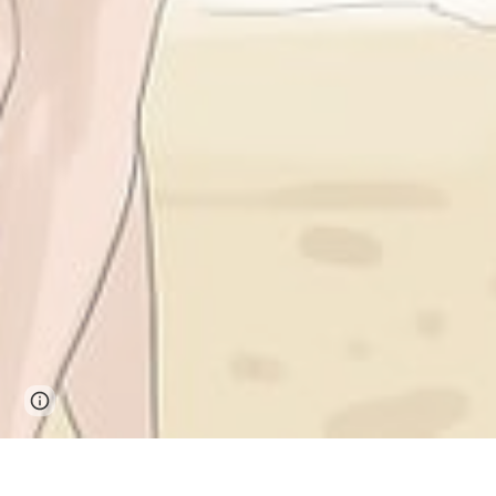
Page
Google Sites
Report abuse
updated