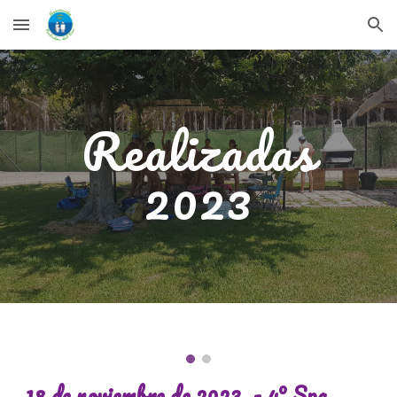
Skip to main content
Skip to navigation
Realizadas
202
3
18
de
noviembre
de 2023 -
4º
Spa